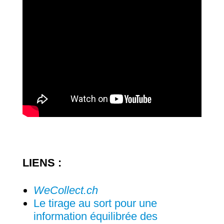
LIENS :
WeCollect.ch
Le tirage au sort pour une
information équilibrée des